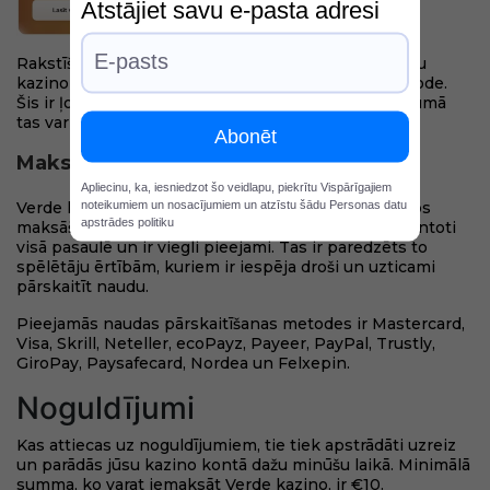
Atstājiet savu e-pasta adresi
Rakstīšanas laikā mēs neesam atraduši nevienu citu
kazino verde bonusu vai Verde kazino kampangekode.
Šis ir ļoti jauns tiešsaistes kazino verde, tāpēc drīzumā
tas var mainīties.
Abonēt
Maksājuma metodes Verde kazino
Apliecinu, ka, iesniedzot šo veidlapu, piekrītu Vispārīgajiem
noteikumiem un nosacījumiem un atzīstu šādu Personas datu
Verde kazino vietnē jūs atradīsiet labākos pieejamos
apstrādes politiku
maksāšanas veidus spēlētājiem, kas tiek plaši izmantoti
visā pasaulē un ir viegli pieejami. Tas ir paredzēts to
spēlētāju ērtībām, kuriem ir iespēja droši un uzticami
pārskaitīt naudu.
Pieejamās naudas pārskaitīšanas metodes ir Mastercard,
Visa, Skrill, Neteller, ecoPayz, Payeer, PayPal, Trustly,
GiroPay, Paysafecard, Nordea un Felxepin.
Noguldījumi
Kas attiecas uz noguldījumiem, tie tiek apstrādāti uzreiz
un parādās jūsu kazino kontā dažu minūšu laikā. Minimālā
summa, ko varat iemaksāt Verde kazino, ir €10.