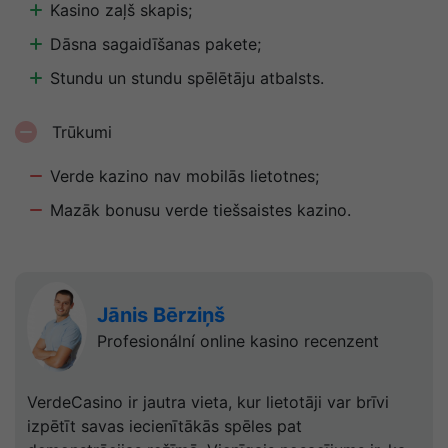
Kasino zaļš skapis;
Dāsna sagaidīšanas pakete;
Stundu un stundu spēlētāju atbalsts.
Trūkumi
Verde kazino nav mobilās lietotnes;
Mazāk bonusu verde tiešsaistes kazino.
Jānis Bērziņš
Profesionální online kasino recenzent
VerdeCasino ir jautra vieta, kur lietotāji var brīvi
izpētīt savas iecienītākās spēles pat