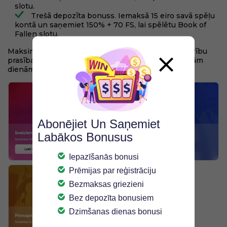
slotu.
Trešā depozīta bonuss. Iemaksā 15 eiro savā spēļu
kontā un saņemiet 150% + 70 FS, lai spēlētu Book of
Fallen slotu.
Maksimālais visu bonusu laimests ir līdz 300 €. Derību
prasības ir vienādas x35 visiem bonusiem līdz piecām
dienām pēc aktivizēšanas.
Abonējiet Un Saņemiet
Labākos Bonusus
Iepazīšanās bonusi
Prēmijas par reģistrāciju
Bezmaksas griezieni
Bez depozīta bonusiem
Dzimšanas dienas bonusi